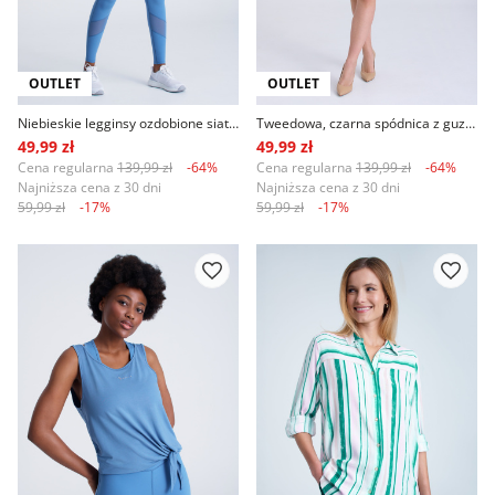
OUTLET
OUTLET
Niebieskie legginsy ozdobione siateczką
Tweedowa, czarna spódnica z guzikami
49,99 zł
49,99 zł
Cena regularna
139,99 zł
-64%
Cena regularna
139,99 zł
-64%
Najniższa cena z 30 dni
Najniższa cena z 30 dni
59,99 zł
-17%
59,99 zł
-17%