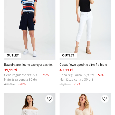
OUTLET
OUTLET
Bawełniane, luźne szorty z paskiem, granat
Casual'owe spodnie slim-fit, białe
39,99 zł
49,99 zł
Cena regularna
99,99 zł
-60%
Cena regularna
99,99 zł
-50%
Najniższa cena z 30 dni
Najniższa cena z 30 dni
49,99 zł
-20%
59,99 zł
-17%