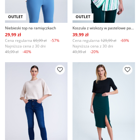
OUTLET
OUTLET
Niebieski top na ramiączkach
Koszula z wiskozy w pastelowe paski
29,99 zł
39,99 zł
Cena regularna
69,99 zł
-57%
Cena regularna
129,99 zł
-69%
Najniższa cena z 30 dni
Najniższa cena z 30 dni
49,99 zł
-40%
49,99 zł
-20%