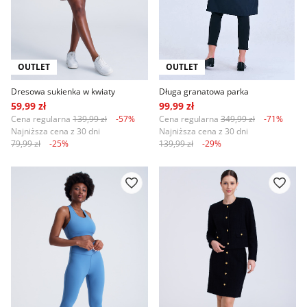
OUTLET
OUTLET
Dresowa sukienka w kwiaty
Długa granatowa parka
59,99 zł
99,99 zł
Cena regularna
139,99 zł
-57%
Cena regularna
349,99 zł
-71%
Najniższa cena z 30 dni
Najniższa cena z 30 dni
79,99 zł
-25%
139,99 zł
-29%