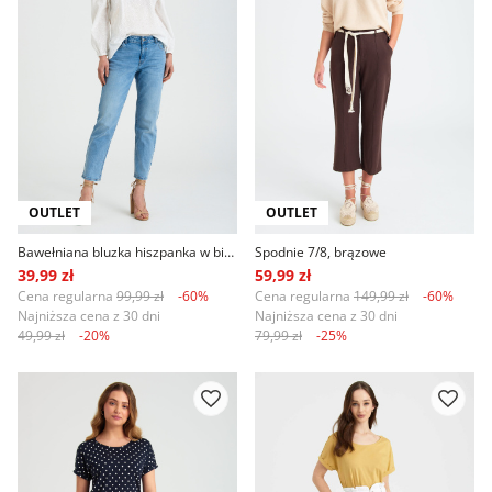
OUTLET
OUTLET
Bawełniana bluzka hiszpanka w białym kolorze
Spodnie 7/8, brązowe
39,99 zł
59,99 zł
Cena regularna
99,99 zł
-60%
Cena regularna
149,99 zł
-60%
Najniższa cena z 30 dni
Najniższa cena z 30 dni
49,99 zł
-20%
79,99 zł
-25%