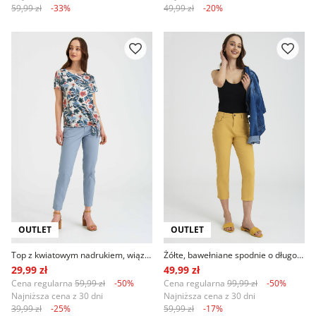
59,99 zł
-33%
49,99 zł
-20%
OUTLET
OUTLET
Top z kwiatowym nadrukiem, wiązanie u dołu
Żółte, bawełniane spodnie o długości 7/8
29,99 zł
49,99 zł
Cena regularna
59,99 zł
-50%
Cena regularna
99,99 zł
-50%
Najniższa cena z 30 dni
Najniższa cena z 30 dni
39,99 zł
-25%
59,99 zł
-17%