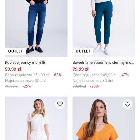
OUTLET
OUTLET
Kobiece jeansy mom fit
Bawełniane spodnie w ciemnym odcieniu turkusu
59,99 zł
79,99 zł
Cena regularna
159,99 zł
-63%
Cena regularna
149,99 zł
-47%
Najniższa cena z 30 dni
Najniższa cena z 30 dni
79,99 zł
-25%
99,99 zł
-20%