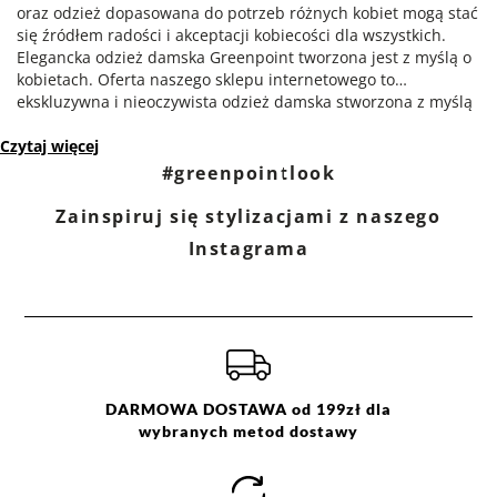
oraz odzież dopasowana do potrzeb różnych kobiet mogą stać
się źródłem radości i akceptacji kobiecości dla wszystkich.
Elegancka odzież damska Greenpoint tworzona jest z myślą o
kobietach. Oferta naszego sklepu internetowego to
ekskluzywna i nieoczywista odzież damska stworzona z myślą
o kobietach i dla kobiet. Modne ubrania damskie od
Czytaj więcej
Greenpoint są zaprojektowane z pasją, oparte są o wieloletnie
doświadczenie i wyczucie stylu, dzięki czemu łączą w sobie
#greenpointlook
klasyczne i uniwersalne rozwiązania. Odzież damska
dostępna w naszym sklepie online jest stworzona z najwyższej
Zainspiruj się stylizacjami z naszego
jakości materiałów i charakteryzuje się precyzyjnym
Instagrama
wykończeniem. Sklepy Greenpoint posiadają szeroki wybór
asortymentu, który zachwyci każdą kobietę swoim unikalnym
stylem. Te kobiece, subtelne, a z drugiej strony modne
ubrania są projektowane dla pań w każdym wieku, bez
względu na rozmiar, który nosi.
DARMOWA DOSTAWA od 199zł dla
wybranych metod dostawy