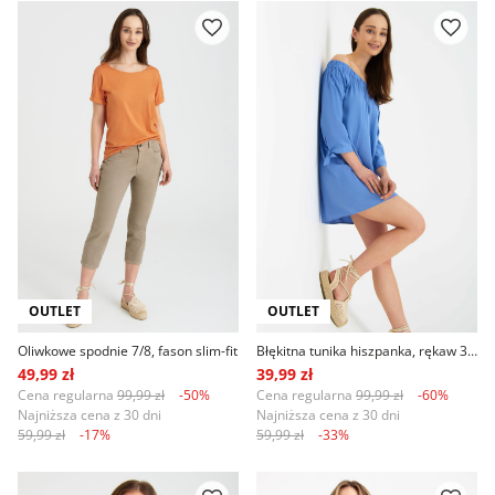
OUTLET
OUTLET
Oliwkowe spodnie 7/8, fason slim-fit
Błękitna tunika hiszpanka, rękaw 3/4
49,99 zł
39,99 zł
Cena regularna
99,99 zł
-50%
Cena regularna
99,99 zł
-60%
Najniższa cena z 30 dni
Najniższa cena z 30 dni
59,99 zł
-17%
59,99 zł
-33%