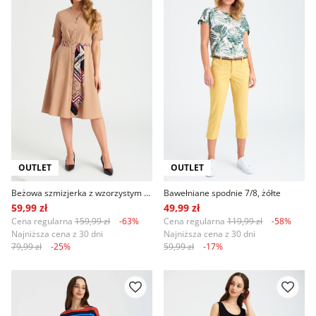
OUTLET
OUTLET
Beżowa szmizjerka z wzorzystym paskiem
Bawełniane spodnie 7/8, żółte
59,99 zł
49,99 zł
Cena regularna
159,99 zł
-63%
Cena regularna
119,99 zł
-58%
Najniższa cena z 30 dni
Najniższa cena z 30 dni
79,99 zł
-25%
59,99 zł
-17%