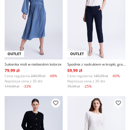
OUTLET
OUTLET
Sukienka midi w niebieskim kolorze
Spodnie z nadrukiem w kropki, granat
79,99 zł
59,99 zł
Cena regularna
249,99 zł
-68%
Cena regularna
149,99 zł
-60%
Najniższa cena z 30 dni
Najniższa cena z 30 dni
119,99 zł
-33%
79,99 zł
-25%