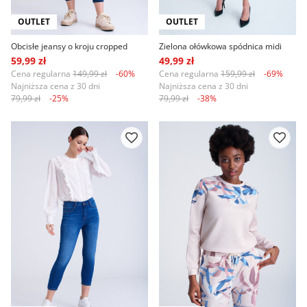
OUTLET
OUTLET
Obcisłe jeansy o kroju cropped
Zielona ołówkowa spódnica midi
59,99 zł
49,99 zł
Cena regularna
149,99 zł
-60%
Cena regularna
159,99 zł
-69%
Najniższa cena z 30 dni
Najniższa cena z 30 dni
79,99 zł
-25%
79,99 zł
-38%