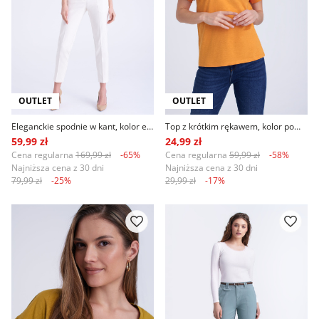
OUTLET
OUTLET
Eleganckie spodnie w kant, kolor ecru
Top z krótkim rękawem, kolor pomarańczowy
59,99 zł
24,99 zł
Cena regularna
169,99 zł
-65%
Cena regularna
59,99 zł
-58%
Najniższa cena z 30 dni
Najniższa cena z 30 dni
79,99 zł
-25%
29,99 zł
-17%