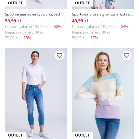
OUTLET
OUTLET
Spodnie jeansowe typu cropped
Sportowa bluza z graficzną wstawką
59,99 zł
49,99 zł
Cena regularna
149,99 zł
-60%
Cena regularna
139,99 zł
-64%
Najniższa cena z 30 dni
Najniższa cena z 30 dni
79,99 zł
-25%
59,99 zł
-17%
OUTLET
OUTLET