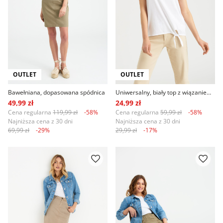
OUTLET
OUTLET
Bawełniana, dopasowana spódnica
Uniwersalny, biały top z wiązaniem u dołu
49,99 zł
24,99 zł
Cena regularna
119,99 zł
-58%
Cena regularna
59,99 zł
-58%
Najniższa cena z 30 dni
Najniższa cena z 30 dni
69,99 zł
-29%
29,99 zł
-17%