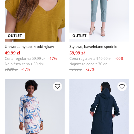
OUTLET
OUTLET
Uniwersalny top, krótki rękaw
Stylowe, bawełniane spodnie
49,99 zł
59,99 zł
Cena regularna
59,99 zł
-17%
Cena regularna
149,99 zł
-60%
Najniższa cena z 30 dni
Najniższa cena z 30 dni
59,99 zł
-17%
79,99 zł
-25%