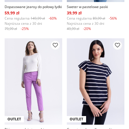
Dopasowane jeansy do połowy łydki
Sweter w pastelowe paski
59,99 zł
39,99 zł
Cena regularna
149,99 zł
-60%
Cena regularna
89,99 zł
-56%
Najniższa cena z 30 dni
Najniższa cena z 30 dni
79,99 zł
-25%
49,99 zł
-20%
OUTLET
OUTLET