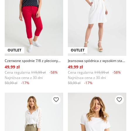
OUTLET
OUTLET
Czerwone spodnie 7/8 z plecionym paskiem
Jeansowa spódnica z wysokim stanem, biała
49,99 zł
49,99 zł
Cena regularna
119,99 zł
-58%
Cena regularna
119,99 zł
-58%
Najniższa cena z 30 dni
Najniższa cena z 30 dni
59,99 zł
-17%
59,99 zł
-17%