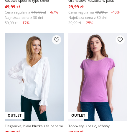
Różowe spodnie typu chino
Granatowa koszulka w paski
49,99 zł
29,99 zł
Cena regularna
149,99 zł
-67%
Cena regularna
49,99 zł
-40%
Najniższa cena z 30 dni
Najniższa cena z 30 dni
59,99 zł
-17%
39,99 zł
-25%
OUTLET
OUTLET
Elegancka, biała bluzka z falbanami
Top w stylu basic, różowy