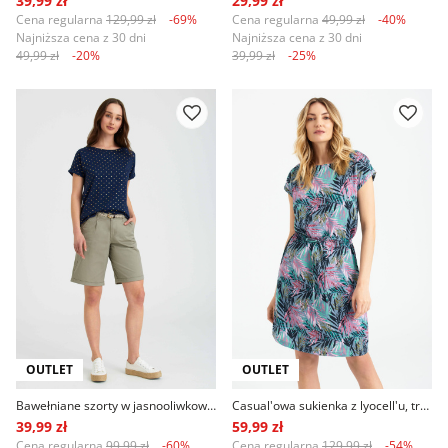
39,99 zł
29,99 zł
Cena regularna
129,99 zł
-69%
Cena regularna
49,99 zł
-40%
Najniższa cena z 30 dni
Najniższa cena z 30 dni
49,99 zł
-20%
39,99 zł
-25%
OUTLET
OUTLET
Bawełniane szorty w jasnooliwkowym kolorze
Casual'owa sukienka z lyocell'u, tropikalny print
39,99 zł
59,99 zł
Cena regularna
99,99 zł
-60%
Cena regularna
129,99 zł
-54%