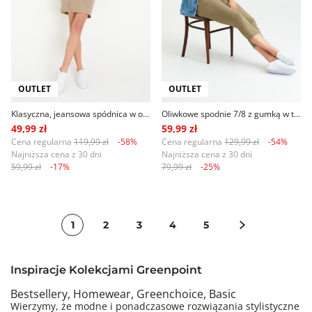
OUTLET
OUTLET
Klasyczna, jeansowa spódnica w oliwkowym kolorze
Oliwkowe spodnie 7/8 z gumką w talii
49,99 zł
59,99 zł
Cena regularna
119,99 zł
-58%
Cena regularna
129,99 zł
-54%
Najniższa cena z 30 dni
Najniższa cena z 30 dni
59,99 zł
-17%
79,99 zł
-25%
1
2
3
4
5
Inspiracje Kolekcjami Greenpoint
Bestsellery, Homewear, Greenchoice, Basic
Wierzymy, że modne i ponadczasowe rozwiązania stylistyczne