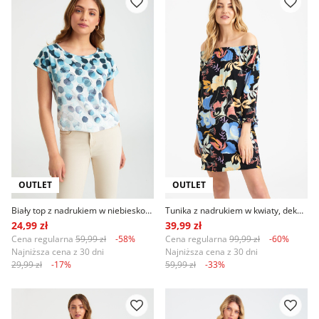
OUTLET
OUTLET
Biały top z nadrukiem w niebiesko-czarne groszki
Tunika z nadrukiem w kwiaty, dekolt carmen
24,99 zł
39,99 zł
Cena regularna
59,99 zł
-58%
Cena regularna
99,99 zł
-60%
Najniższa cena z 30 dni
Najniższa cena z 30 dni
29,99 zł
-17%
59,99 zł
-33%