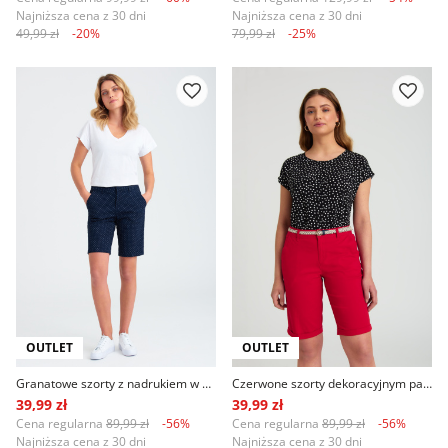
Najniższa cena z 30 dni
Najniższa cena z 30 dni
49,99 zł
-20%
79,99 zł
-25%
OUTLET
OUTLET
Granatowe szorty z nadrukiem w groszki
Czerwone szorty dekoracyjnym paskiem
39,99 zł
39,99 zł
Cena regularna
89,99 zł
-56%
Cena regularna
89,99 zł
-56%
Najniższa cena z 30 dni
Najniższa cena z 30 dni