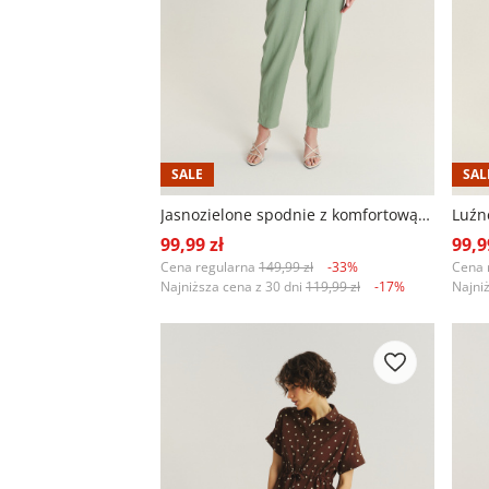
SALE
SAL
Jasnozielone spodnie z komfortową gumką w talii
99,99 zł
99,9
Cena regularna
149,99 zł
-33%
Cena 
Najniższa cena z 30 dni
119,99 zł
-17%
Najni