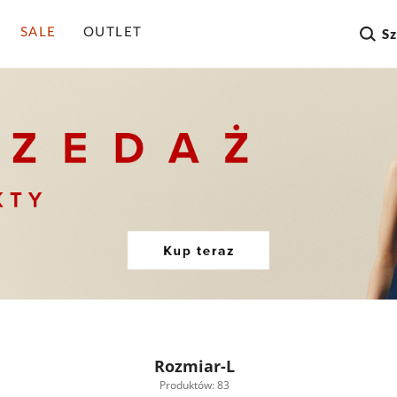
SALE
OUTLET
S
Rozmiar-L
Produktów: 83