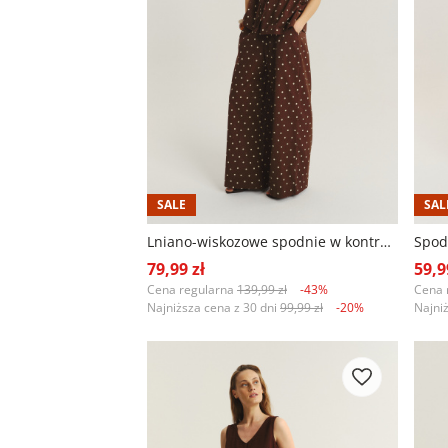
SALE
SAL
Lniano-wiskozowe spodnie w kontrastowe groszki
79,99 zł
59,9
Cena regularna
139,99 zł
-43%
Cena 
Najniższa cena z 30 dni
99,99 zł
-20%
Najni