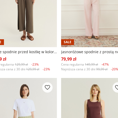
E
SALE
Luźne spodnie przed kostkę w kolorze khaki
9 zł
79,99 zł
regularna
129,99 zł
-23%
Cena regularna
149,99 zł
-47%
ższa cena z 30 dni
129,99 zł
-23%
Najniższa cena z 30 dni
99,99 zł
-20