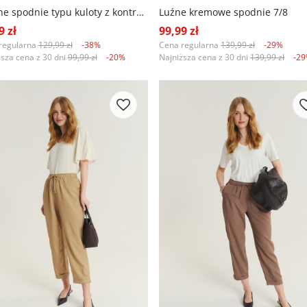
Czarne spodnie typu kuloty z kontrastowym plecionym paskiem
Luźne kremowe spodnie 7/8
9 zł
99,99 zł
regularna
129,99 zł
-38%
Cena regularna
139,99 zł
-29%
ższa cena z 30 dni
99,99 zł
-20%
Najniższa cena z 30 dni
139,99 zł
-2