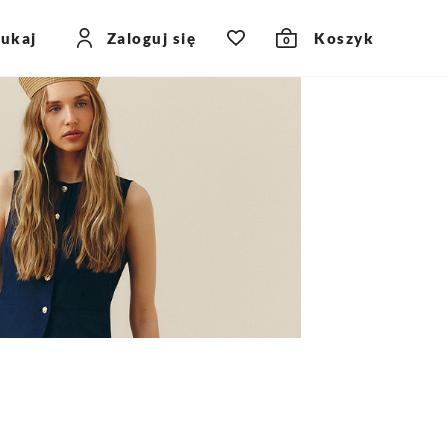
zukaj
Zaloguj się
Koszyk
0