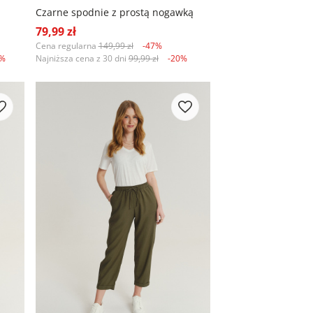
Czarne spodnie z prostą nogawką
79,99 zł
Cena regularna
149,99 zł
-47%
9%
Najniższa cena z 30 dni
99,99 zł
-20%