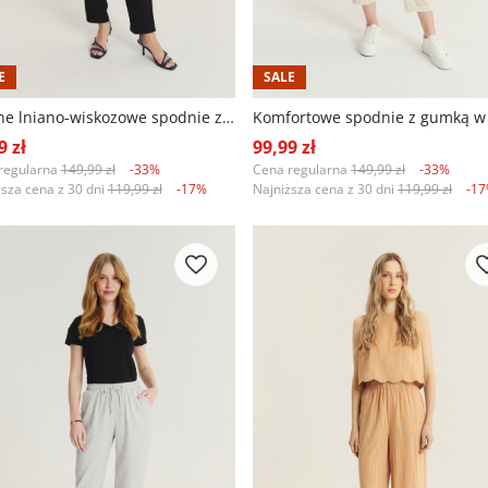
E
SALE
Czarne lniano-wiskozowe spodnie z gumką w talii
Komfortowe spodnie z gumką w t
9 zł
99,99 zł
regularna
149,99 zł
-33%
Cena regularna
149,99 zł
-33%
ższa cena z 30 dni
119,99 zł
-17%
Najniższa cena z 30 dni
119,99 zł
-1
+1