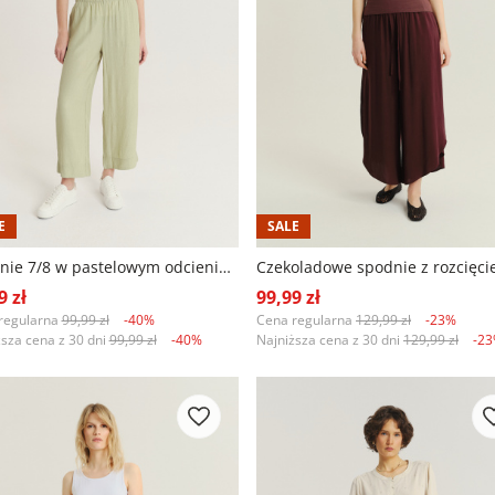
E
SALE
Spodnie 7/8 w pastelowym odcieniu zieleni
9 zł
99,99 zł
regularna
99,99 zł
-40%
Cena regularna
129,99 zł
-23%
ższa cena z 30 dni
99,99 zł
-40%
Najniższa cena z 30 dni
129,99 zł
-2