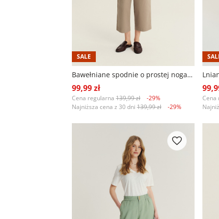
SALE
SAL
Bawełniane spodnie o prostej nogawce
99,99 zł
99,9
Cena regularna
139,99 zł
-29%
Cena 
Najniższa cena z 30 dni
139,99 zł
-29%
Najni