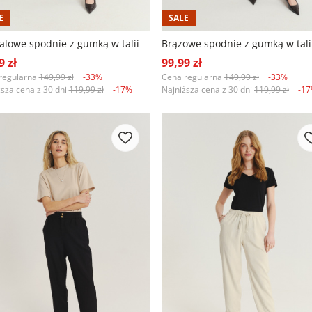
E
SALE
alowe spodnie z gumką w talii
Brązowe spodnie z gumką w tali
9 zł
99,99 zł
regularna
149,99 zł
-33%
Cena regularna
149,99 zł
-33%
ższa cena z 30 dni
119,99 zł
-17%
Najniższa cena z 30 dni
119,99 zł
-1
+1
+1