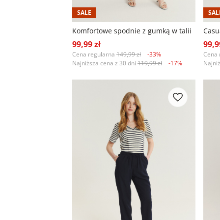
SALE
SAL
Komfortowe spodnie z gumką w talii
Casu
99,99 zł
99,9
Cena regularna
149,99 zł
-33%
Cena 
Najniższa cena z 30 dni
119,99 zł
-17%
Najni