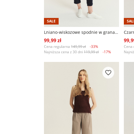
SALE
SAL
Lniano-wiskozowe spodnie w granatowym kolorze
99,99 zł
99,9
Cena regularna
149,99 zł
-33%
Cena 
Najniższa cena z 30 dni
119,99 zł
-17%
Najni
+1