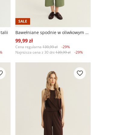
SALE
alii
Bawełniane spodnie w oliwkowym odcieniu zieleni
99,99 zł
Cena regularna
139,99 zł
-29%
7%
Najniższa cena z 30 dni
139,99 zł
-29%