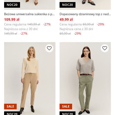
NOC20
NOC20
Beżowa uniwersalna sukienka o prostym fasonie
Dopasowany dzianinowy top z nadrukiem w panterkę
109,99 zł
49,99 zł
Cena regularna
149,99 zł
-27%
Cena regularna
69,99 zł
-29%
Najniższa cena z 30 dni
Najniższa cena z 30 dni
149,99 zł
-27%
69,99 zł
-29%
SALE
SALE
NOC20
NOC20