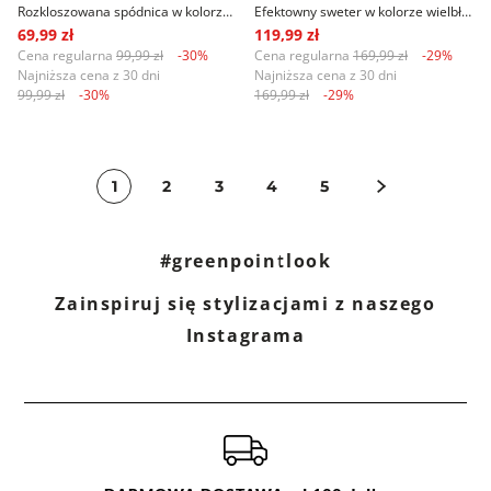
Rozkloszowana spódnica w kolorze beżowym
Efektowny sweter w kolorze wielbłądziej wełny
69,99 zł
119,99 zł
Cena regularna
99,99 zł
-30%
Cena regularna
169,99 zł
-29%
Najniższa cena z 30 dni
Najniższa cena z 30 dni
99,99 zł
-30%
169,99 zł
-29%
1
2
3
4
5
#greenpointlook
Zainspiruj się stylizacjami z naszego
Instagrama