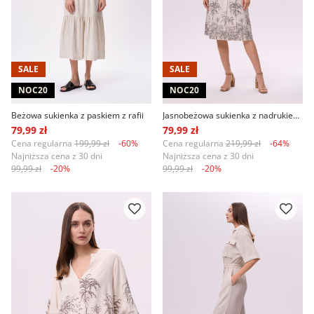
SALE
SALE
NOC20
NOC20
Beżowa sukienka z paskiem z rafii
Jasnobeżowa sukienka z nadrukiem w palmy
79,99 zł
79,99 zł
Cena regularna
199,99 zł
-60%
Cena regularna
219,99 zł
-64%
Najniższa cena z 30 dni
Najniższa cena z 30 dni
99,99 zł
-20%
99,99 zł
-20%