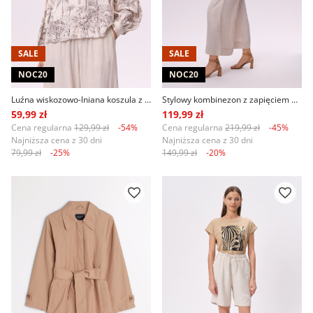
SALE
SALE
NOC20
NOC20
Luźna wiskozowo-lniana koszula z nadrukiem w palmy
Stylowy kombinezon z zapięciem na guziki
59,99 zł
119,99 zł
Cena regularna
129,99 zł
-54%
Cena regularna
219,99 zł
-45%
Najniższa cena z 30 dni
Najniższa cena z 30 dni
79,99 zł
-25%
149,99 zł
-20%