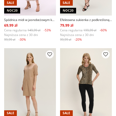
SALE
SALE
NOC20
NOC20
Spódnica midi w jasnobeżowym kolorze
Efektowna sukienka z podkreśloną talią i kwiatowym printem
69,99 zł
79,99 zł
Cena regularna
149,99 zł
-53%
Cena regularna
199,99 zł
-60%
Najniższa cena z 30 dni
Najniższa cena z 30 dni
99,99 zł
-30%
99,99 zł
-20%
SALE
SALE