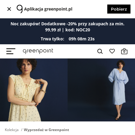
Aplikacja greenpoint.pl
Pobierz
Noc zakupów! Dodatkowe -20% przy zakupach za min.
99,99 zł | kod: NOC20
Trwa tylko:
09
h
08
m
21
s
0
Kolekcja
Wyprzedaż w Greenpoint