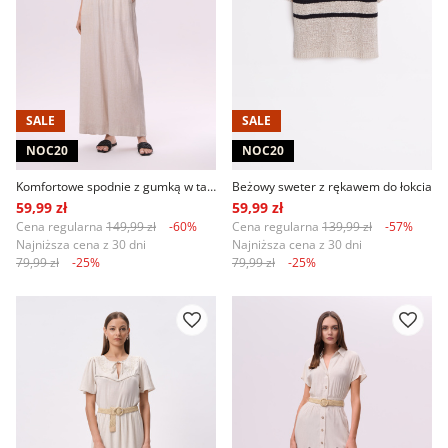
SALE
SALE
NOC20
NOC20
Komfortowe spodnie z gumką w talii jasny beż
Beżowy sweter z rękawem do łokcia
59,99 zł
59,99 zł
Cena regularna
149,99 zł
-60%
Cena regularna
139,99 zł
-57%
Najniższa cena z 30 dni
Najniższa cena z 30 dni
79,99 zł
-25%
79,99 zł
-25%