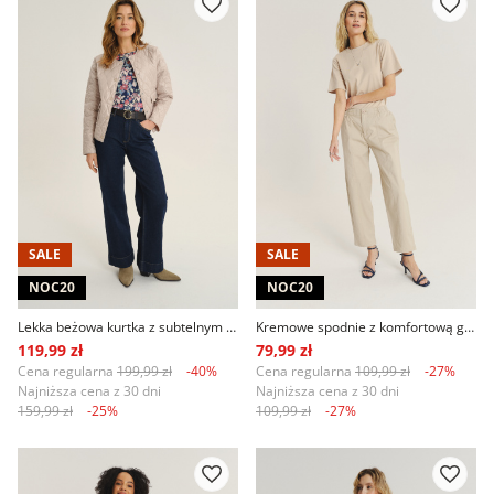
SALE
SALE
NOC20
NOC20
Lekka beżowa kurtka z subtelnym pikowaniem
Kremowe spodnie z komfortową gumką w talii
119,99 zł
79,99 zł
Cena regularna
199,99 zł
-40%
Cena regularna
109,99 zł
-27%
Najniższa cena z 30 dni
Najniższa cena z 30 dni
159,99 zł
-25%
109,99 zł
-27%