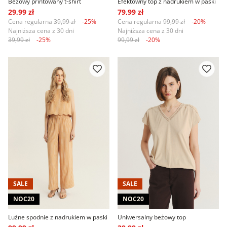
Beżowy printowany t-shirt
Efektowny top z nadrukiem w paski
29,99 zł
79,99 zł
Cena regularna
39,99 zł
-25%
Cena regularna
99,99 zł
-20%
Najniższa cena z 30 dni
Najniższa cena z 30 dni
39,99 zł
-25%
99,99 zł
-20%
SALE
SALE
NOC20
NOC20
Luźne spodnie z nadrukiem w paski
Uniwersalny beżowy top