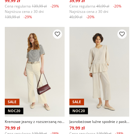
99,99 zł
39,99 zł
Cena regularna
139,99 zł
-29%
Cena regularna
49,99 zł
-20%
Najniższa cena z 30 dni
Najniższa cena z 30 dni
139,99 zł
-29%
49,99 zł
-20%
SALE
SALE
NOC20
NOC20
Kremowe jeansy z rozszerzaną nogawką
Jasnobeżowe luźne spodnie z paskiem w talii
79,99 zł
79,99 zł
Cena regularna
129,99 zł
-38%
Cena regularna
129,99 zł
-38%