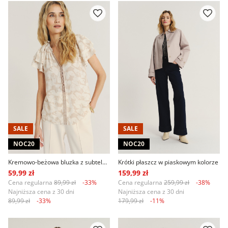
SALE
SALE
NOC20
NOC20
Kremowo-beżowa bluzka z subtelne kwiaty
Krótki płaszcz w piaskowym kolorze
59,99 zł
159,99 zł
Cena regularna
89,99 zł
-33%
Cena regularna
259,99 zł
-38%
Najniższa cena z 30 dni
Najniższa cena z 30 dni
89,99 zł
-33%
179,99 zł
-11%