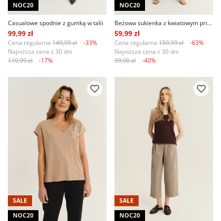
NOC20
NOC20
Casualowe spodnie z gumką w talii
Beżowa sukienka z kwiatowym printem
99,99 zł
59,99 zł
Cena regularna
149,99 zł
-33%
Cena regularna
159,99 zł
-63%
Najniższa cena z 30 dni
Najniższa cena z 30 dni
119,99 zł
-17%
99,90 zł
-40%
SALE
SALE
NOC20
NOC20