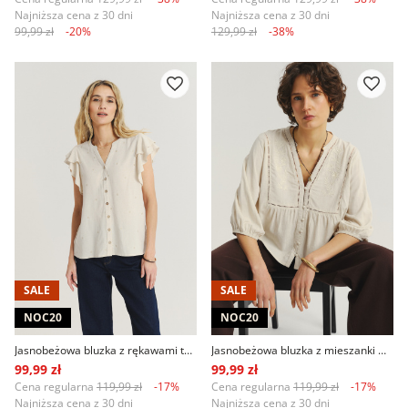
Najniższa cena z 30 dni
Najniższa cena z 30 dni
99,99 zł
-20%
129,99 zł
-38%
SALE
SALE
NOC20
NOC20
Jasnobeżowa bluzka z rękawami typu motylki
Jasnobeżowa bluzka z mieszanki wiskozy z lnem
99,99 zł
99,99 zł
Cena regularna
119,99 zł
-17%
Cena regularna
119,99 zł
-17%
Najniższa cena z 30 dni
Najniższa cena z 30 dni