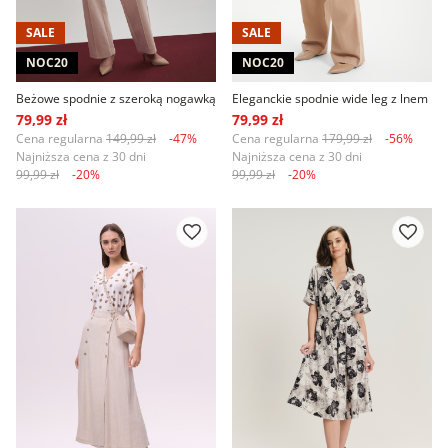
SALE
SALE
NOC20
NOC20
Beżowe spodnie z szeroką nogawką
Eleganckie spodnie wide leg z lnem
79,99 zł
79,99 zł
Cena regularna
149,99 zł
-47%
Cena regularna
179,99 zł
-56%
Najniższa cena z 30 dni
Najniższa cena z 30 dni
99,99 zł
-20%
99,99 zł
-20%