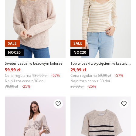
SALE
SALE
NOC20
NOC20
Sweter casual w beżowym kolorze
Top w paski z wycięciem w kształcie V na plecach
59,99 zł
29,99 zł
Cena regularna
139,99 zł
-57%
Cena regularna
69,99 zł
-57%
Najniższa cena z 30 dni
Najniższa cena z 30 dni
79,99 zł
-25%
39,99 zł
-25%