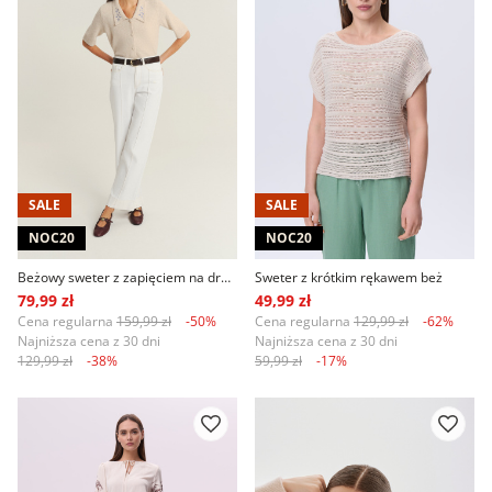
SALE
SALE
NOC20
NOC20
Beżowy sweter z zapięciem na drobne guziki
Sweter z krótkim rękawem beż
79,99 zł
49,99 zł
Cena regularna
159,99 zł
-50%
Cena regularna
129,99 zł
-62%
Najniższa cena z 30 dni
Najniższa cena z 30 dni
129,99 zł
-38%
59,99 zł
-17%