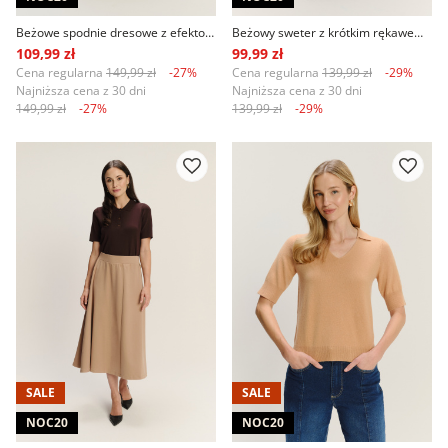
Beżowe spodnie dresowe z efektownym przeszyciem
Beżowy sweter z krótkim rękawem oversize
109,99 zł
99,99 zł
Cena regularna
149,99 zł
-27%
Cena regularna
139,99 zł
-29%
Najniższa cena z 30 dni
Najniższa cena z 30 dni
149,99 zł
-27%
139,99 zł
-29%
SALE
SALE
NOC20
NOC20