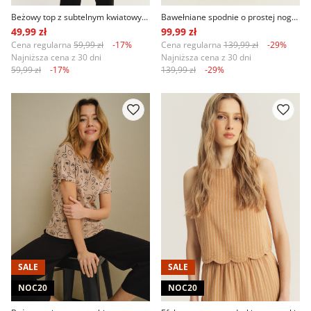
Beżowy top z subtelnym kwiatowym nadrukiem
Bawełniane spodnie o prostej nogawce
49,99 zł
99,99 zł
Cena regularna
59,99 zł
-17%
Cena regularna
139,99 zł
-29%
Najniższa cena z 30 dni
Najniższa cena z 30 dni
59,99 zł
-17%
139,99 zł
-29%
SALE
SALE
NOC20
NOC20