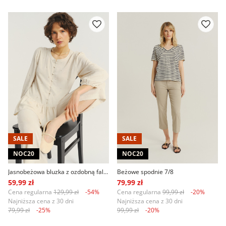
SALE
SALE
NOC20
NOC20
Jasnobeżowa bluzka z ozdobną falbanką u dołu
Beżowe spodnie 7/8
59,99 zł
79,99 zł
Cena regularna
129,99 zł
-54%
Cena regularna
99,99 zł
-20%
Najniższa cena z 30 dni
Najniższa cena z 30 dni
79,99 zł
-25%
99,99 zł
-20%