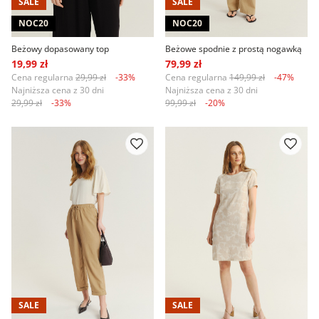
SALE
SALE
NOC20
NOC20
Beżowy dopasowany top
Beżowe spodnie z prostą nogawką
19,99 zł
79,99 zł
Cena regularna
29,99 zł
-33%
Cena regularna
149,99 zł
-47%
Najniższa cena z 30 dni
Najniższa cena z 30 dni
29,99 zł
-33%
99,99 zł
-20%
SALE
SALE