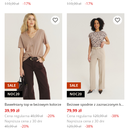
119,99 zł
-17%
119,99 zł
-17%
SALE
SALE
NOC20
NOC20
Bawełniany top w beżowym kolorze
Beżowe spodnie z zaznaczonym kantem
39,99 zł
79,99 zł
Cena regularna
49,99 zł
-20%
Cena regularna
129,99 zł
-38%
Najniższa cena z 30 dni
Najniższa cena z 30 dni
49,99 zł
-20%
129,99 zł
-38%