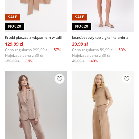
SALE
SALE
NOC20
NOC20
Krótki płaszcz z wiązaniem w talii
Jasnobeżowy top z grafiką animal
129,99 zł
29,99 zł
Cena regularna
299,99 zł
-57%
Cena regularna
59,99 zł
-50%
Najniższa cena z 30 dni
Najniższa cena z 30 dni
159,99 zł
-19%
49,99 zł
-40%