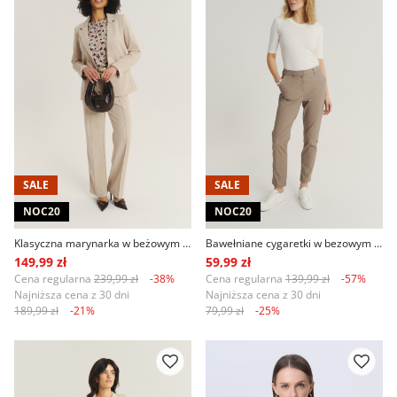
SALE
SALE
NOC20
NOC20
Klasyczna marynarka w beżowym kolorze
Bawełniane cygaretki w bezowym kolorze
149,99 zł
59,99 zł
Cena regularna
239,99 zł
-38%
Cena regularna
139,99 zł
-57%
Najniższa cena z 30 dni
Najniższa cena z 30 dni
189,99 zł
-21%
79,99 zł
-25%