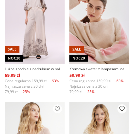
SALE
SALE
NOC20
NOC20
Luźne spodnie z nadrukiem w palmy
Kremowy sweter z lampasami na rękawach
59,99 zł
59,99 zł
Cena regularna
159,99 zł
-63%
Cena regularna
159,99 zł
-63%
Najniższa cena z 30 dni
Najniższa cena z 30 dni
79,99 zł
-25%
79,99 zł
-25%