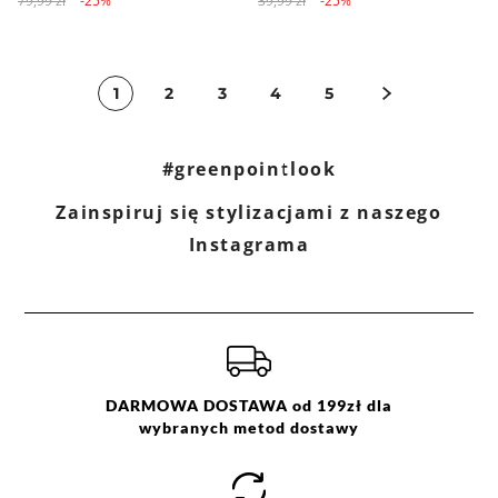
79,99 zł
-25%
39,99 zł
-25%
1
2
3
4
5
#greenpointlook
Zainspiruj się stylizacjami z naszego
Instagrama
DARMOWA DOSTAWA od 199zł dla
wybranych metod dostawy