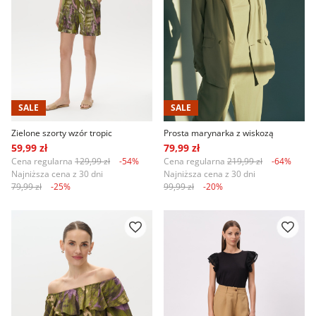
SALE
SALE
Zielone szorty wzór tropic
Prosta marynarka z wiskozą
59,99 zł
79,99 zł
Cena regularna
129,99 zł
-54%
Cena regularna
219,99 zł
-64%
Najniższa cena z 30 dni
Najniższa cena z 30 dni
79,99 zł
-25%
99,99 zł
-20%