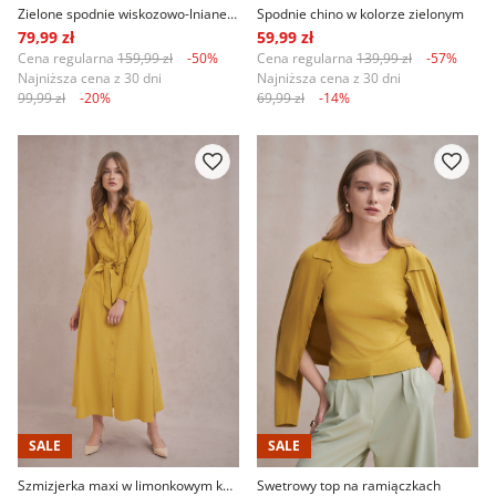
Zielone spodnie wiskozowo-lniane typu culotte
Spodnie chino w kolorze zielonym
79,99 zł
59,99 zł
Cena regularna
159,99 zł
-50%
Cena regularna
139,99 zł
-57%
Najniższa cena z 30 dni
Najniższa cena z 30 dni
99,99 zł
-20%
69,99 zł
-14%
SALE
SALE
Szmizjerka maxi w limonkowym kolorze
Swetrowy top na ramiączkach