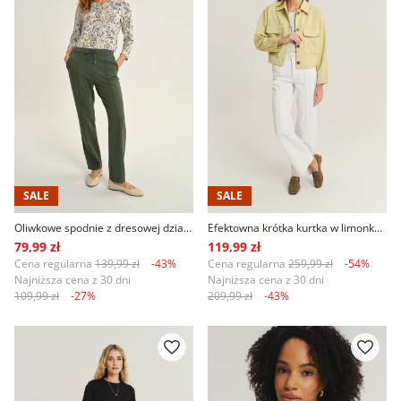
SALE
SALE
Oliwkowe spodnie z dresowej dzianiny
Efektowna krótka kurtka w limonkowym kolorze
79,99 zł
119,99 zł
Cena regularna
139,99 zł
-43%
Cena regularna
259,99 zł
-54%
Najniższa cena z 30 dni
Najniższa cena z 30 dni
109,99 zł
-27%
209,99 zł
-43%