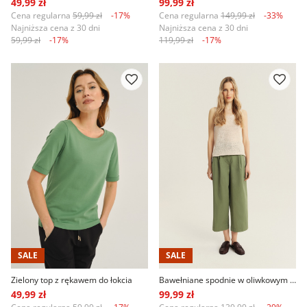
49,99 zł
99,99 zł
Cena regularna
59,99 zł
-17%
Cena regularna
149,99 zł
-33%
Najniższa cena z 30 dni
Najniższa cena z 30 dni
59,99 zł
-17%
119,99 zł
-17%
SALE
SALE
Zielony top z rękawem do łokcia
Bawełniane spodnie w oliwkowym odcieniu zieleni
49,99 zł
99,99 zł