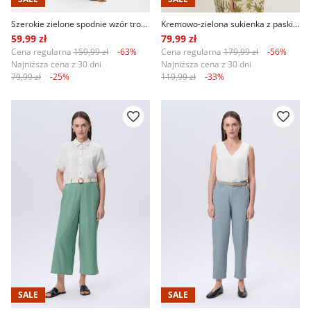
Szerokie zielone spodnie wzór tropic
Kremowo-zielona sukienka z paskiem z rafii
59,99 zł
79,99 zł
Cena regularna
159,99 zł
-63%
Cena regularna
179,99 zł
-56%
Najniższa cena z 30 dni
Najniższa cena z 30 dni
79,99 zł
-25%
119,99 zł
-33%
SALE
SALE