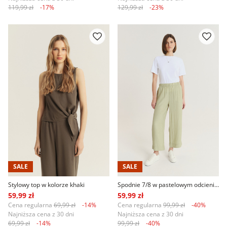
119,99 zł
-17%
129,99 zł
-23%
SALE
SALE
Stylowy top w kolorze khaki
Spodnie 7/8 w pastelowym odcieniu zieleni
59,99 zł
59,99 zł
Cena regularna
69,99 zł
-14%
Cena regularna
99,99 zł
-40%
Najniższa cena z 30 dni
Najniższa cena z 30 dni
69,99 zł
-14%
99,99 zł
-40%