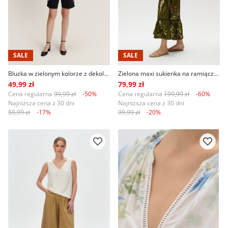
SALE
SALE
Bluzka w zielonym kolorze z dekoltem w serek
Zielona maxi sukienka na ramiączka wzór tropic
49,99 zł
79,99 zł
Cena regularna
99,99 zł
-50%
Cena regularna
199,99 zł
-60%
Najniższa cena z 30 dni
Najniższa cena z 30 dni
59,99 zł
-17%
99,99 zł
-20%