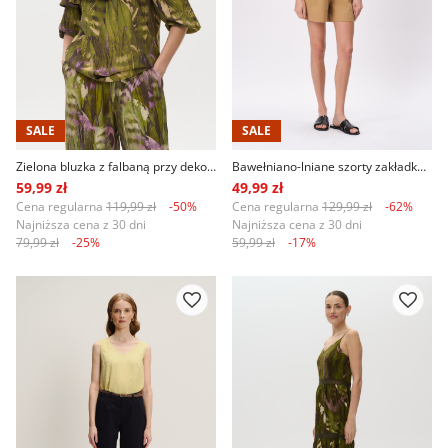
SALE
SALE
Zielona bluzka z falbaną przy dekolcie i nadrukiem tropic
Bawełniano-lniane szorty zakładkami
59,99 zł
49,99 zł
Cena regularna
119,99 zł
-50%
Cena regularna
129,99 zł
-62%
Najniższa cena z 30 dni
Najniższa cena z 30 dni
79,99 zł
-25%
59,99 zł
-17%