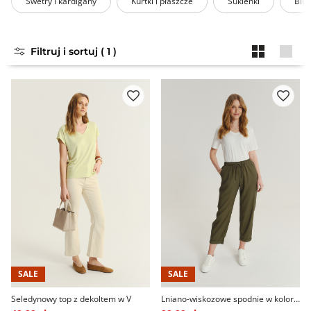
Swetry i kardigany
Kurtki i płaszcze
Sukienki
Bluz
Filtruj i sortuj ( 1 )
SALE
SALE
Seledynowy top z dekoltem w V
Lniano-wiskozowe spodnie w kolorze khaki