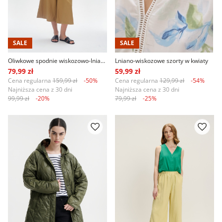
SALE
SALE
Oliwkowe spodnie wiskozowo-lniane typu culotte
Lniano-wiskozowe szorty w kwiaty
79,99 zł
59,99 zł
Cena regularna
159,99 zł
-50%
Cena regularna
129,99 zł
-54%
Najniższa cena z 30 dni
Najniższa cena z 30 dni
99,99 zł
-20%
79,99 zł
-25%