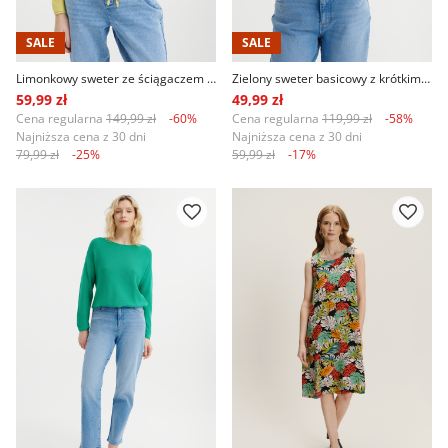
SALE
SALE
Limonkowy sweter ze ściągaczem u dołu
Zielony sweter basicowy z krótkim rękawem
59,99 zł
49,99 zł
Cena regularna
149,99 zł
-60%
Cena regularna
119,99 zł
-58%
Najniższa cena z 30 dni
Najniższa cena z 30 dni
79,99 zł
-25%
59,99 zł
-17%