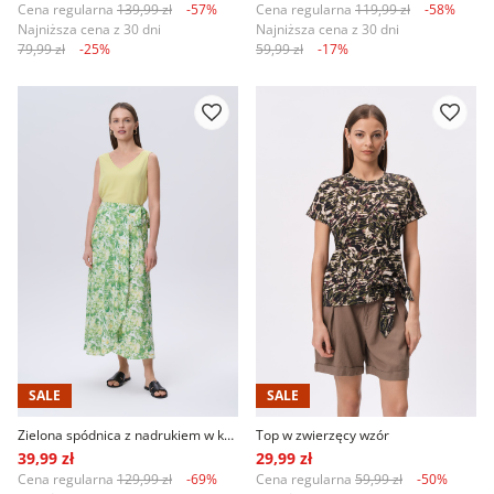
Cena regularna
139,99 zł
-57%
Cena regularna
119,99 zł
-58%
Najniższa cena z 30 dni
Najniższa cena z 30 dni
79,99 zł
-25%
59,99 zł
-17%
SALE
SALE
Zielona spódnica z nadrukiem w kwiaty
Top w zwierzęcy wzór
39,99 zł
29,99 zł
Cena regularna
129,99 zł
-69%
Cena regularna
59,99 zł
-50%