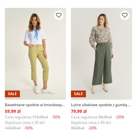
SALE
SALE
Bawełniane spodnie w limonkowym kolorze
Luźne oliwkowe spodnie z gumką w talii
59,99 zł
79,99 zł
Cena regularna
119,99 zł
-50%
Cena regularna
99,99 zł
-20%
Najniższa cena z 30 dni
Najniższa cena z 30 dni
119,99 zł
-50%
99,99 zł
-20%