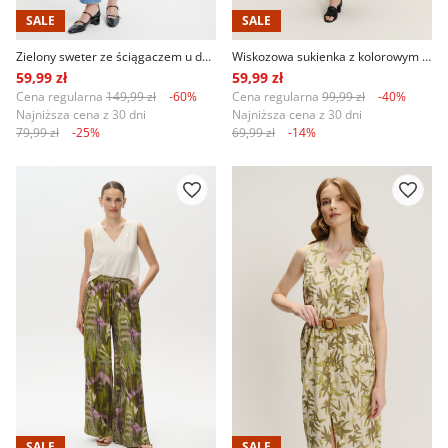
SALE
SALE
Zielony sweter ze ściągaczem u dołu
Wiskozowa sukienka z kolorowym wzorem tropic
59,99 zł
59,99 zł
Cena regularna
149,99 zł
-60%
Cena regularna
99,99 zł
-40%
Najniższa cena z 30 dni
Najniższa cena z 30 dni
79,99 zł
-25%
69,99 zł
-14%
SALE
SALE