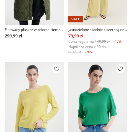
SALE
Pikowany płaszcz w kolorze ciemnej zieleni
Jasnozielone spodnie z szeroką nogawką
299,99 zł
79,99 zł
Cena regularna
149,99 zł
-47%
Najniższa cena z 30 dni
99,99 zł
-20%