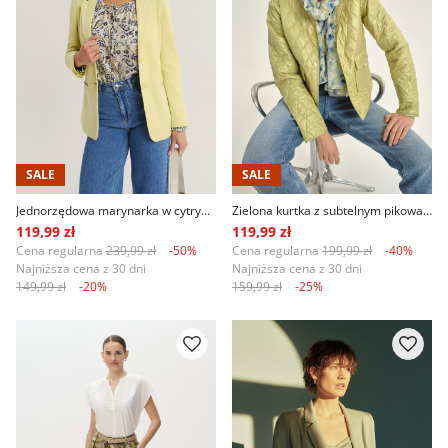
SALE
SALE
Jednorzędowa marynarka w cytrynowym kolorze
Zielona kurtka z subtelnym pikowaniem
119,99 zł
119,99 zł
Cena regularna
239,99 zł
-50%
Cena regularna
199,99 zł
-40%
Najniższa cena z 30 dni
Najniższa cena z 30 dni
149,99 zł
-20%
159,99 zł
-25%