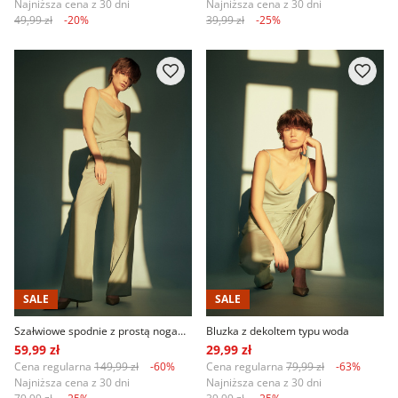
Najniższa cena z 30 dni
Najniższa cena z 30 dni
49,99 zł
-20%
39,99 zł
-25%
SALE
SALE
Szałwiowe spodnie z prostą nogawką
Bluzka z dekoltem typu woda
59,99 zł
29,99 zł
Cena regularna
149,99 zł
-60%
Cena regularna
79,99 zł
-63%
Najniższa cena z 30 dni
Najniższa cena z 30 dni