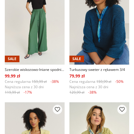
SALE
SALE
Szerokie wiskozowo-lniane spodnie w oliwkowym kolorze
Turkusowy sweter z rękawem 3/4
99,99 zł
79,99 zł
Cena regularna
159,99 zł
-38%
Cena regularna
159,99 zł
-50%
Najniższa cena z 30 dni
Najniższa cena z 30 dni
119,99 zł
-17%
129,99 zł
-38%