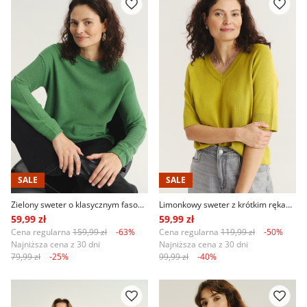
SALE
SALE
Zielony sweter o klasycznym fasonie
Limonkowy sweter z krótkim rękawem
59,99 zł
59,99 zł
Cena regularna
159,99 zł
-63%
Cena regularna
119,99 zł
-50%
Najniższa cena z 30 dni
Najniższa cena z 30 dni
79,99 zł
-25%
99,99 zł
-40%