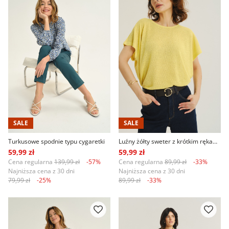
SALE
SALE
Turkusowe spodnie typu cygaretki
Luźny żółty sweter z krótkim rękawem
59,99 zł
59,99 zł
Cena regularna
139,99 zł
-57%
Cena regularna
89,99 zł
-33%
Najniższa cena z 30 dni
Najniższa cena z 30 dni
79,99 zł
-25%
89,99 zł
-33%