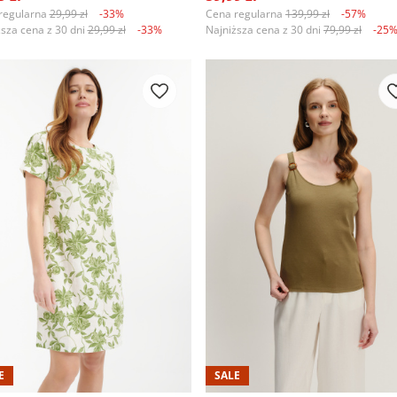
regularna
29,99 zł
-33%
Cena regularna
139,99 zł
-57%
ższa cena z 30 dni
29,99 zł
-33%
Najniższa cena z 30 dni
79,99 zł
-25
E
SALE