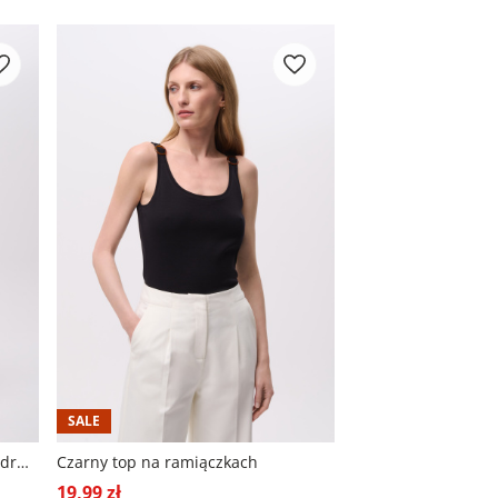
SALE
Casualowa czarna sukienka z nadrukiem w kwiaty
Czarny top na ramiączkach
19,99 zł