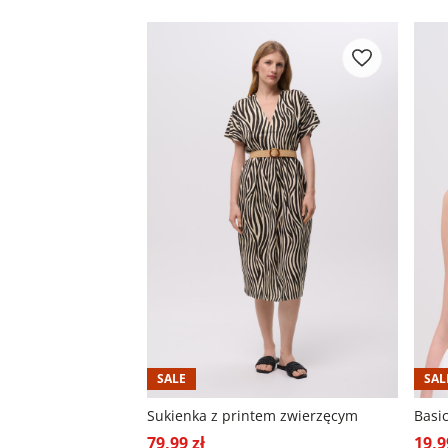
SALE
SAL
Sukienka z printem zwierzęcym
Basi
79,99 zł
19,9