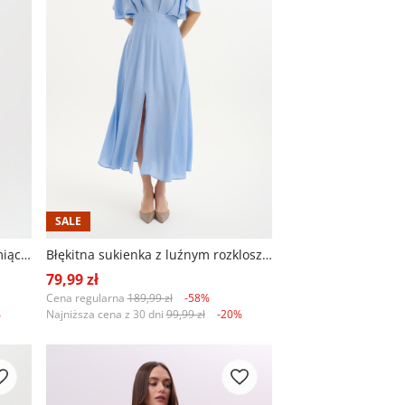
SALE
Niebieski top dzianinowy na ramiączkach
Błękitna sukienka z luźnym rozkloszowanym dołem
79,99 zł
Cena regularna
189,99 zł
-58%
%
Najniższa cena z 30 dni
99,99 zł
-20%