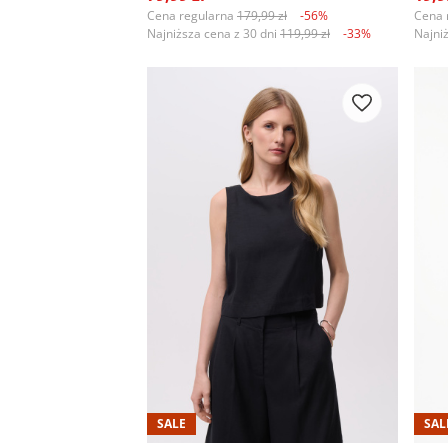
Cena regularna
179,99 zł
-56%
Cena 
Najniższa cena z 30 dni
119,99 zł
-33%
Najni
SALE
SAL