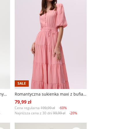
SALE
Sukienka typu kimono z tropikalnym printem
Romantyczna sukienka maxi z bufiastymi rękawami
79,99 zł
Cena regularna
199,99 zł
-60%
%
Najniższa cena z 30 dni
99,99 zł
-20%