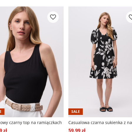
E
SALE
cowy czarny top na ramiączkach
9 zł
59,99 zł