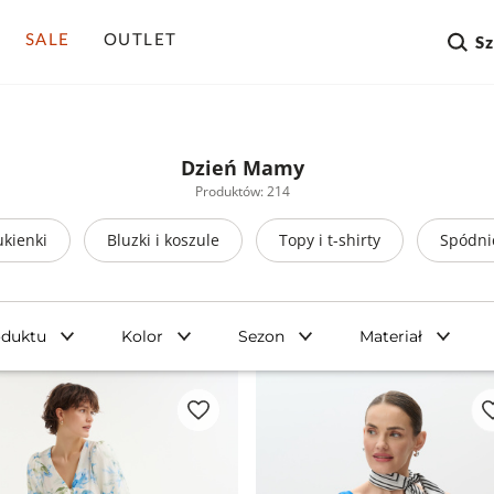
SALE
OUTLET
S
Dzień Mamy
Produktów: 214
ukienki
Bluzki i koszule
Topy i t-shirty
Spódni
oduktu
Kolor
Sezon
Materiał