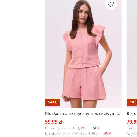
SALE
SAL
Bluzka z romantycznym ażurowym haftem
59,99 zł
79,9
Cena regularna
119,99 zł
-50%
Cena 
Najniższa cena z 30 dni
79,99 zł
-25%
Najni