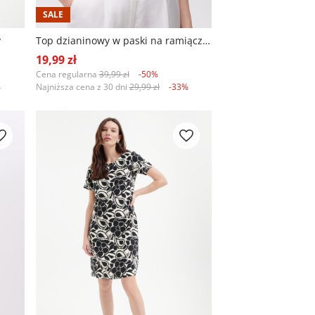
SALE
y
Top dzianinowy w paski na ramiączkach
19,99 zł
Cena regularna
39,99 zł
-50%
%
Najniższa cena z 30 dni
29,99 zł
-33%