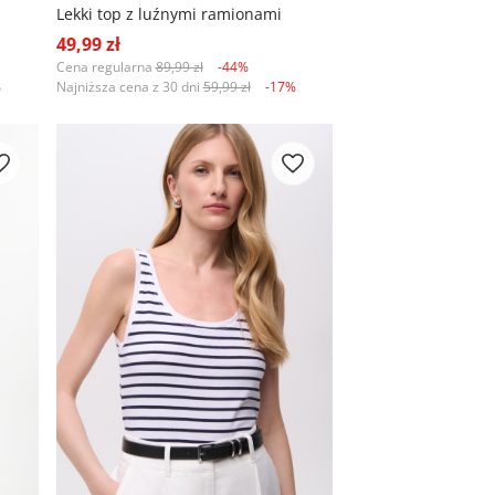
Lekki top z luźnymi ramionami
49,99 zł
Cena regularna
89,99 zł
-44%
%
Najniższa cena z 30 dni
59,99 zł
-17%