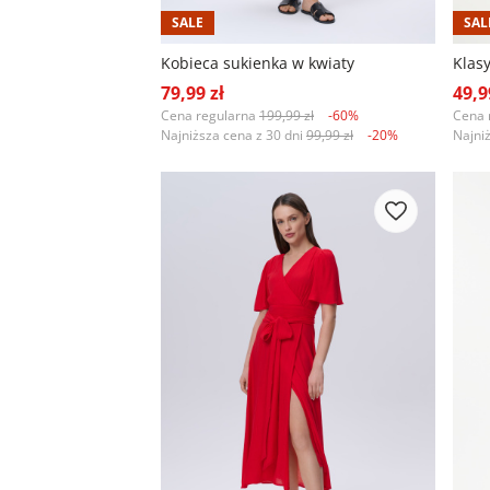
SALE
SAL
Kobieca sukienka w kwiaty
79,99 zł
49,9
Cena regularna
199,99 zł
-60%
Cena 
Najniższa cena z 30 dni
99,99 zł
-20%
Najni