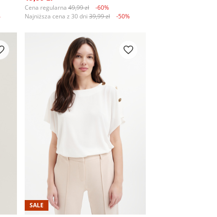
Cena regularna
49,99 zł
-60%
%
Najniższa cena z 30 dni
39,99 zł
-50%
SALE