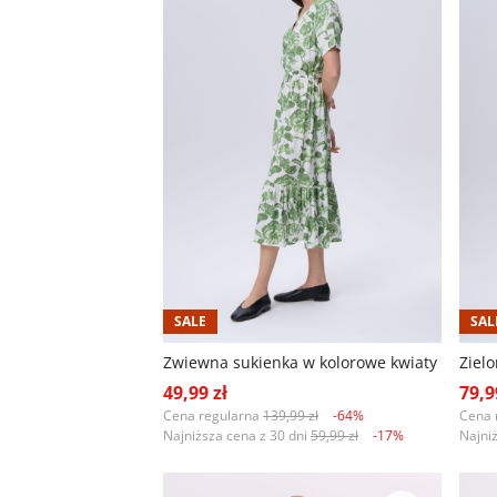
SALE
SAL
Zwiewna sukienka w kolorowe kwiaty
49,99 zł
79,9
Cena regularna
139,99 zł
-64%
Cena 
Najniższa cena z 30 dni
59,99 zł
-17%
Najni