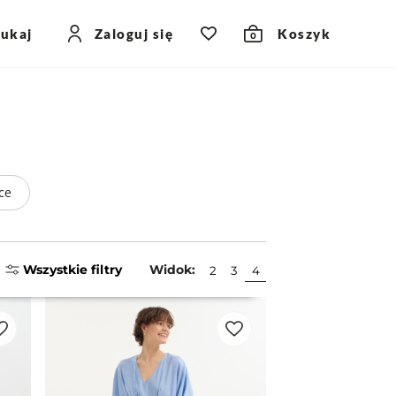
zukaj
Zaloguj się
Koszyk
0
ce
Wszystkie filtry
Widok:
2
3
4