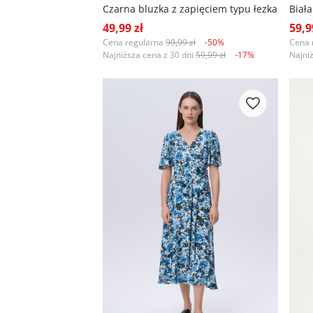
Czarna bluzka z zapięciem typu łezka
49,99 zł
59,9
Cena regularna
99,99 zł
-50%
Cena 
Najniższa cena z 30 dni
59,99 zł
-17%
Najni