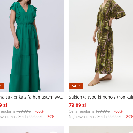
E
SALE
Zielona sukienka z falbaniastym wykończeniem
9 zł
79,99 zł
regularna
179,99 zł
-56%
Cena regularna
199,99 zł
-60%
ższa cena z 30 dni
99,99 zł
-20%
Najniższa cena z 30 dni
99,99 zł
-20