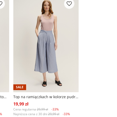
SALE
Luźna czarna sukienka z kontrastowym paskiem
Top na ramiączkach w kolorze pudrowego różu
19,99 zł
Cena regularna
29,99 zł
-33%
3%
Najniższa cena z 30 dni
29,99 zł
-33%