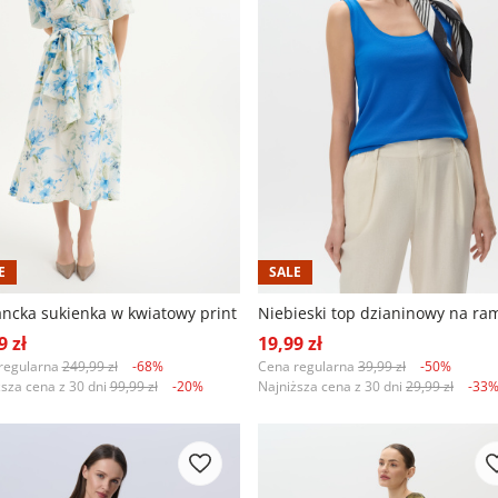
E
SALE
ancka sukienka w kwiatowy print
9 zł
19,99 zł
regularna
249,99 zł
-68%
Cena regularna
39,99 zł
-50%
ższa cena z 30 dni
99,99 zł
-20%
Najniższa cena z 30 dni
29,99 zł
-33