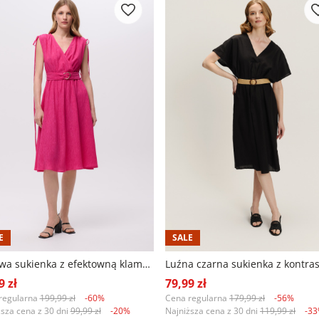
E
SALE
Różowa sukienka z efektowną klamrą w talii
9 zł
79,99 zł
regularna
199,99 zł
-60%
Cena regularna
179,99 zł
-56%
ższa cena z 30 dni
99,99 zł
-20%
Najniższa cena z 30 dni
119,99 zł
-3