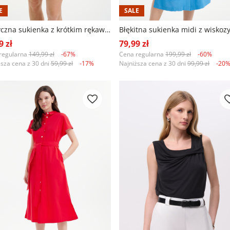
E
SALE
Klasyczna sukienka z krótkim rękawem i nadrukiem w kwiaty
Błękitna sukienka midi z wiskoz
9 zł
79,99 zł
regularna
149,99 zł
-67%
Cena regularna
199,99 zł
-60%
ższa cena z 30 dni
59,99 zł
-17%
Najniższa cena z 30 dni
99,99 zł
-20