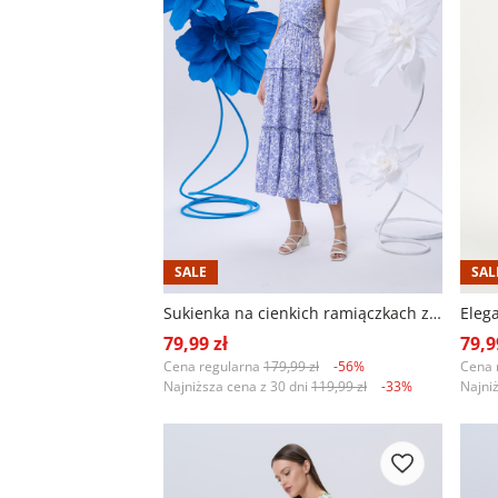
SALE
SAL
Sukienka na cienkich ramiączkach z kwiatowym printem
Eleg
79,99 zł
79,9
Cena regularna
179,99 zł
-56%
Cena 
Najniższa cena z 30 dni
119,99 zł
-33%
Najni