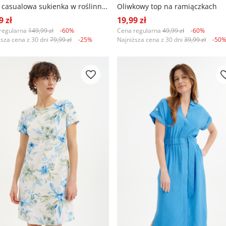
Biała casualowa sukienka w roślinny wzór
Oliwkowy top na ramiączkach
9 zł
19,99 zł
regularna
149,99 zł
-60%
Cena regularna
49,99 zł
-60%
ższa cena z 30 dni
79,99 zł
-25%
Najniższa cena z 30 dni
39,99 zł
-50