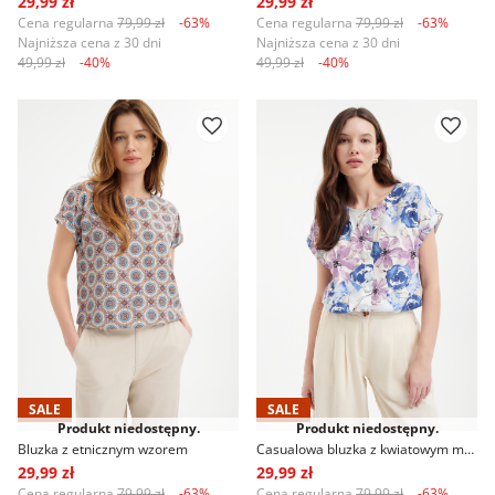
Cena regularna
79,99 zł
-63%
Cena regularna
79,99 zł
-63%
Najniższa cena z 30 dni
Najniższa cena z 30 dni
49,99 zł
-40%
49,99 zł
-40%
SALE
SALE
Produkt niedostępny.
Produkt niedostępny.
Bluzka z etnicznym wzorem
Casualowa bluzka z kwiatowym motywem
29,99 zł
29,99 zł
Cena regularna
79,99 zł
-63%
Cena regularna
79,99 zł
-63%