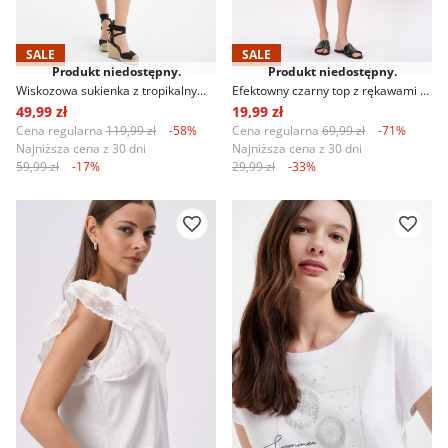
SALE
SALE
Produkt niedostępny.
Produkt niedostępny.
Wiskozowa sukienka z tropikalnym motywem
Efektowny czarny top z rękawami typu motylki
49,99 zł
19,99 zł
Cena regularna
119,99 zł
-58%
Cena regularna
69,99 zł
-71%
Najniższa cena z 30 dni
Najniższa cena z 30 dni
59,99 zł
-17%
29,99 zł
-33%