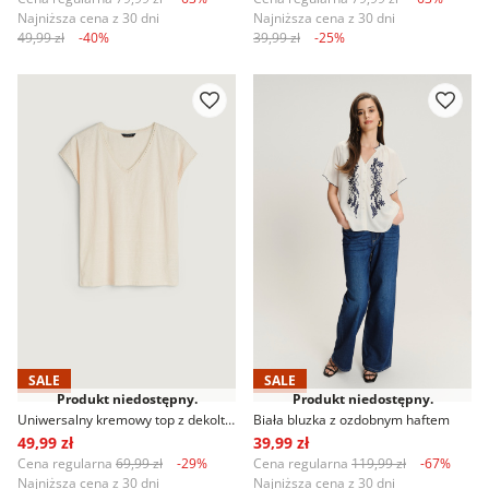
Najniższa cena z 30 dni
Najniższa cena z 30 dni
49,99 zł
-40%
39,99 zł
-25%
SALE
SALE
Produkt niedostępny.
Produkt niedostępny.
Uniwersalny kremowy top z dekoltem V
Biała bluzka z ozdobnym haftem
49,99 zł
39,99 zł
Cena regularna
69,99 zł
-29%
Cena regularna
119,99 zł
-67%
Najniższa cena z 30 dni
Najniższa cena z 30 dni