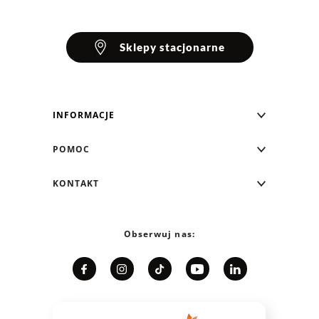
Sklepy stacjonarne
INFORMACJE
Blog Greenpoint
POMOC
O nas
Najczęściej zadawane pytania
KONTAKT
Klub Greenpoint
Sposoby płatności
Formularz kontaktowy
Zamówienia indywidualne
PayPo - Kup teraz, zapłać za 30 dni
Telefon: 12 287 07 07
Obserwuj nas:
Franczyza
Formy i koszt dostawy
Pn. - pt.: 8:00 - 15:00
Współpraca
Zwrot/Wymiana
Relacje inwestorskie
Kariera
Jak dobrać rozmiar?
Karta podarunkowa