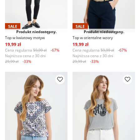
SALE
SALE
Produkt niedostępny.
Produkt niedostępny.
Top w kwiatowy motyw
Top w orientalne wzory
19,99 zł
19,99 zł
Cena regularna
59,99 zł
-67%
Cena regularna
59,99 zł
-67%
Najniższa cena z 30 dni
Najniższa cena z 30 dni
29,99 zł
-33%
29,99 zł
-33%