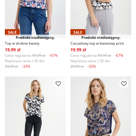
SALE
SALE
Produkt niedostępny.
Produkt niedostępny.
Top w drobne kwiaty
Casualowy top w kwiatowy print
19,99 zł
19,99 zł
Cena regularna
59,99 zł
-67%
Cena regularna
59,99 zł
-67%
Najniższa cena z 30 dni
Najniższa cena z 30 dni
29,99 zł
-33%
29,99 zł
-33%