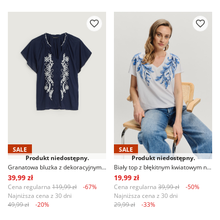
SALE
SALE
Produkt niedostępny.
Produkt niedostępny.
Granatowa bluzka z dekoracyjnym haftem
Biały top z błękitnym kwiatowym nadrukiem
39,99 zł
19,99 zł
Cena regularna
119,99 zł
-67%
Cena regularna
39,99 zł
-50%
Najniższa cena z 30 dni
Najniższa cena z 30 dni
49,99 zł
-20%
29,99 zł
-33%