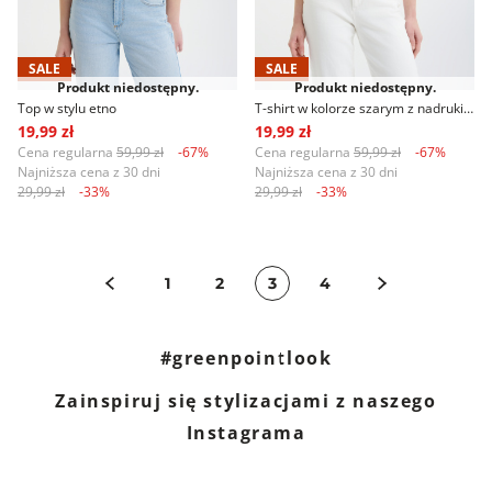
SALE
SALE
Produkt niedostępny.
Produkt niedostępny.
Top w stylu etno
T-shirt w kolorze szarym z nadrukiem
19,99 zł
19,99 zł
Cena regularna
59,99 zł
-67%
Cena regularna
59,99 zł
-67%
Najniższa cena z 30 dni
Najniższa cena z 30 dni
29,99 zł
-33%
29,99 zł
-33%
1
2
3
4
#greenpointlook
Zainspiruj się stylizacjami z naszego
Instagrama