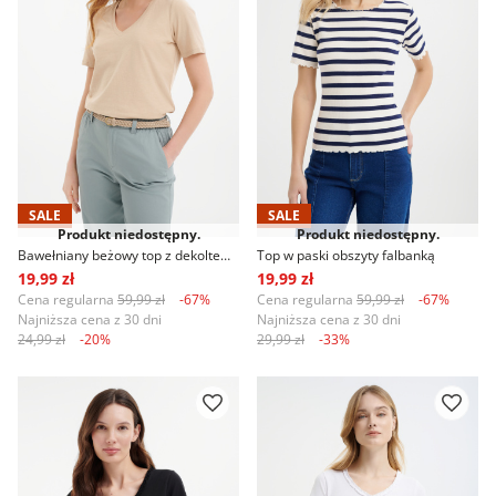
SALE
SALE
Produkt niedostępny.
Produkt niedostępny.
Bawełniany beżowy top z dekoltem w serek
Top w paski obszyty falbanką
19,99 zł
19,99 zł
Cena regularna
59,99 zł
-67%
Cena regularna
59,99 zł
-67%
Najniższa cena z 30 dni
Najniższa cena z 30 dni
24,99 zł
-20%
29,99 zł
-33%