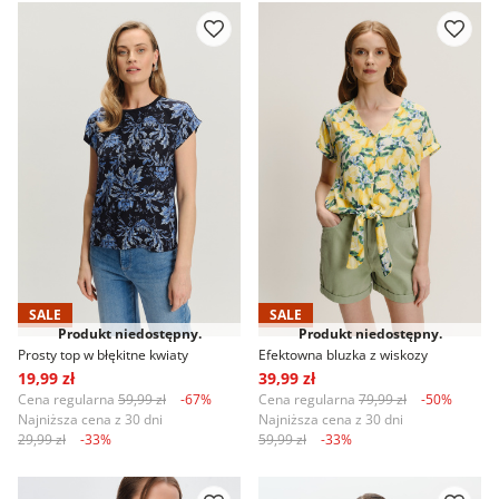
SALE
SALE
Produkt niedostępny.
Produkt niedostępny.
Prosty top w błękitne kwiaty
Efektowna bluzka z wiskozy
19,99 zł
39,99 zł
Cena regularna
59,99 zł
-67%
Cena regularna
79,99 zł
-50%
Najniższa cena z 30 dni
Najniższa cena z 30 dni
29,99 zł
-33%
59,99 zł
-33%