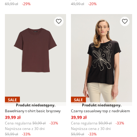
69,99 zł
-29%
49,99 zł
-20%
SALE
SALE
Produkt niedostępny.
Produkt niedostępny.
Bawełniany t-shirt basic brązowy
Czarny casualowy top z nadrukiem
39,99 zł
39,99 zł
Cena regularna
59,99 zł
-33%
Cena regularna
59,99 zł
-33%
Najniższa cena z 30 dni
Najniższa cena z 30 dni
59,99 zł
-33%
59,99 zł
-33%