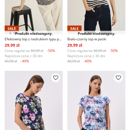
SALE
SALE
Produkt niedostępny.
Produkt niedostępny.
Efektowny top z nadrukiem typu paisley
Biało-czarny top w paski
29,99 zł
29,99 zł
Cena regularna
59,99 zł
-50%
Cena regularna
59,99 zł
-50%
Najniższa cena z 30 dni
Najniższa cena z 30 dni
49,99 zł
-40%
49,99 zł
-40%