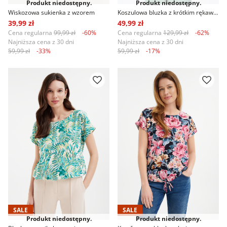
Produkt niedostępny.
Produkt niedostępny.
Wiskozowa sukienka z wzorem
Koszulowa bluzka z krótkim rękawem
39,99 zł
49,99 zł
Cena regularna
99,99 zł
-60%
Cena regularna
129,99 zł
-62%
Najniższa cena z 30 dni
Najniższa cena z 30 dni
59,99 zł
-33%
59,99 zł
-17%
SALE
SALE
Produkt niedostępny.
Produkt niedostępny.
Bluzka z tropikalnym printem
Komfortowa bluzka z kwiatowym printem