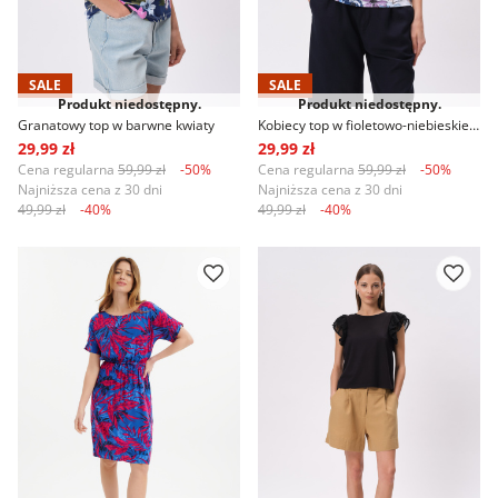
SALE
SALE
Produkt niedostępny.
Produkt niedostępny.
Granatowy top w barwne kwiaty
Kobiecy top w fioletowo-niebieskie kwiaty
29,99 zł
29,99 zł
Cena regularna
59,99 zł
-50%
Cena regularna
59,99 zł
-50%
Najniższa cena z 30 dni
Najniższa cena z 30 dni
49,99 zł
-40%
49,99 zł
-40%