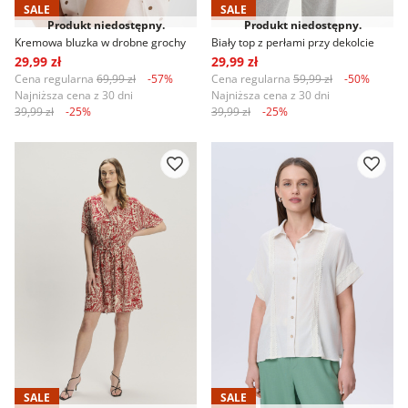
SALE
SALE
Produkt niedostępny.
Produkt niedostępny.
Kremowa bluzka w drobne grochy
Biały top z perłami przy dekolcie
29,99 zł
29,99 zł
Cena regularna
69,99 zł
-57%
Cena regularna
59,99 zł
-50%
Najniższa cena z 30 dni
Najniższa cena z 30 dni
39,99 zł
-25%
39,99 zł
-25%
SALE
SALE